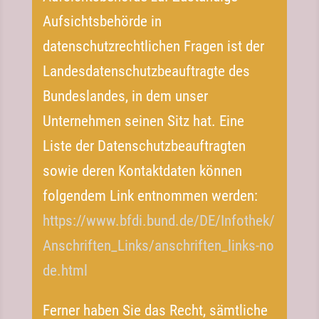
Aufsichtsbehörde in
datenschutzrechtlichen Fragen ist der
Landesdatenschutzbeauftragte des
Bundeslandes, in dem unser
Unternehmen seinen Sitz hat. Eine
Liste der Datenschutzbeauftragten
sowie deren Kontaktdaten können
folgendem Link entnommen werden:
https://​www​.bfdi​.bund​.de/​D​E​/​I​n​f​o​t​h​e​k​/​
A​n​s​c​h​r​i​f​t​e​n​_​L​i​n​k​s​/​a​n​s​c​h​r​i​f​t​e​n​_​l​i​n​k​s​-​n​o​
d​e​.html
Ferner haben Sie das Recht, sämtliche